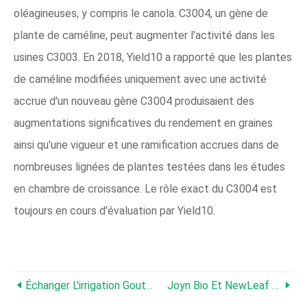
oléagineuses, y compris le canola. C3004, un gène de
plante de caméline, peut augmenter l'activité dans les
usines C3003. En 2018, Yield10 a rapporté que les plantes
de caméline modifiées uniquement avec une activité
accrue d'un nouveau gène C3004 produisaient des
augmentations significatives du rendement en graines
ainsi qu'une vigueur et une ramification accrues dans de
nombreuses lignées de plantes testées dans les études
en chambre de croissance. Le rôle exact du C3004 est
toujours en cours d'évaluation par Yield10.
Échanger L'irrigation Goutte À Goutte Contre Des Pivots Présente Des Avantages
Joyn Bio Et NewLeaf Symbiotics Forment Un Partenariat De 75 Millions De Dollars