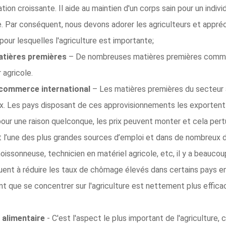
ation croissante. Il aide au maintien d'un corps sain pour un ind
e. Par conséquent, nous devons adorer les agriculteurs et appré
pour lesquelles l'agriculture est importante;
matières premières
– De nombreuses matières premières comme l
 agricole.
e commerce international
– Les matières premières du secteur 
x. Les pays disposant de ces approvisionnements les exporten
re pour une raison quelconque, les prix peuvent monter et cela per
st l’une des plus grandes sources d’emploi et dans de nombreux d
moissonneuse, technicien en matériel agricole, etc, il y a beauco
uent à réduire les taux de chômage élevés dans certains pays en
nt que se concentrer sur l'agriculture est nettement plus efficac
 alimentaire
- C'est l'aspect le plus important de l'agriculture, 