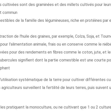
s cultivées sont des graminées et des millets cultivés pour leu
let commun
stibles de la famille des légumineuses, riche en protéines par ex
traction de l'huile des graines, par exemple, Colza, Soja, et Tour
 pour l'alimentation animale, frais ou en conserve comme le niébé,
tivées pour des rendements en fibres comme le coton, jute, et le 
tubercules signifient dont la partie comestible est une courte 
éphant
'utilisation systématique de la terre pour cultiver différentes c
agriculteurs surveillent la fertilité de leurs terres, puis suivent
es pratiquent la monoculture, ou ne cultivant que 1 ou 2 cultur