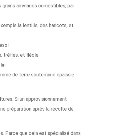
rs grains amylacés comestibles, par
emple la lentille, des haricots, et
nesol
 trèfles, et fléole
lin
pomme de terre souterraine épaissie
ultures. Si un approvisionnement
 une préparation après la récolte de
es. Parce que cela est spécialisé dans