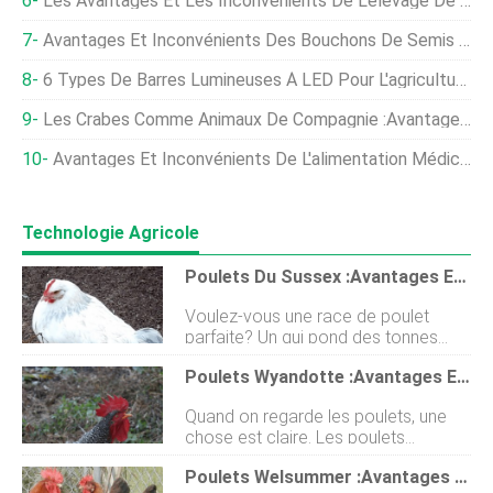
Les Avantages Et Les Inconvénients De L'élevage De Lapins En Liberté Par Rapport À L'élevage En Batterie.
Avantages Et Inconvénients Des Bouchons De Semis Liés Aux Polymères
6 Types De Barres Lumineuses À LED Pour L'agriculture En Intérieur
Les Crabes Comme Animaux De Compagnie :avantages Et Inconvénients
Avantages Et Inconvénients De L'alimentation Médicamenteuse Pour Poulets
Technologie Agricole
Poulets Du Sussex :avantages Et Inconvénients
Voulez-vous une race de poulet
parfaite? Un qui pond des tonnes
dœufs, un grand tempérament et qui
Poulets Wyandotte :avantages Et Inconvénients
se débrouille bien par tous les temps
? Ensuite, vous devriez jeter un œil
Quand on regarde les poulets, une
aux poulets Sussex. Ces poulets
chose est claire. Les poulets
pourraient être la réponse à toutes
Wyandotte sont frappants par leur
vos prières. Maintenant, nous savons
Poulets Welsummer :avantages Et Inconvénients
apparence et leur tempérament.
ce que vous pensez. Cest