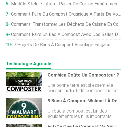
Modèle Stelo 7 Litres - Panier De Cuisine Entièrement Ventilé
Comment Faire Du Compost Organique À Partir De Vos Déchets De Cuisine, Fumier
Comment :transformer Les Déchets De Cuisine En Compost Précieux Avec Un Compostage Simple
Comment Faire Un Bac À Compost Avec Des Balles De Paille
7 Projets De Bacs À Compost Bricolage Frugaux
Technologie Agricole
Combien Coûte Un Composteur ?
Une bonne terre est si essentielle
pour un jardin. Et le compostage est
lun des meilleurs moyens
9 Bacs À Compost Walmart À Découvrir
daugmenter naturellement votre sol.
Vous avez peut-être pensé à vous
Un bac à compost est lun des
procurer un composteur, mais vous
équipements les plus importants
voulez savoir combien coûte un
quun jardinier devrait avoir. Les bacs
composteur ?Vous devrez dabord
Est-Ce Que Le Compost Va Sur Le Sol ?