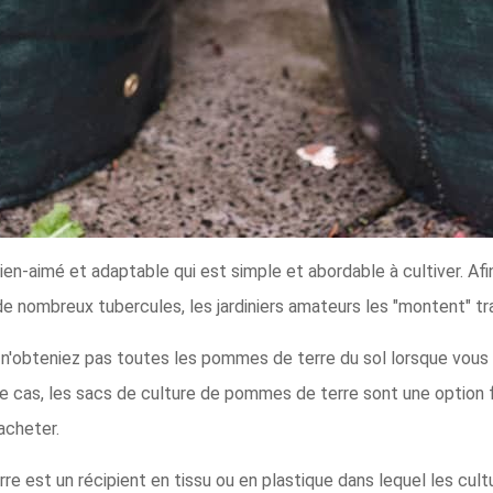
en-aimé et adaptable qui est simple et abordable à cultiver. Af
 nombreux tubercules, les jardiniers amateurs les "montent" tr
 n'obteniez pas toutes les pommes de terre du sol lorsque vous
 ce cas, les sacs de culture de pommes de terre sont une option 
acheter.
e est un récipient en tissu ou en plastique dans lequel les cult