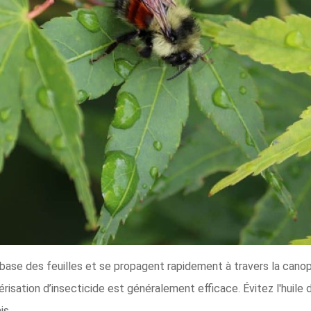
ase des feuilles et se propagent rapidement à travers la cano
isation d’insecticide est généralement efficace. Évitez l'huile d
is.