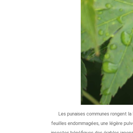
Les punaises communes rongent la b
feuilles endommagées, une légère pulvér
insectes bénéfiques des érables japona