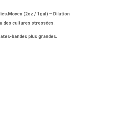
ies.
Moyen (2oz / 1gal)
– Dilution
ou des cultures stressées.
plates-bandes plus grandes.