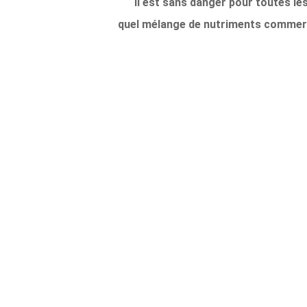
Il est sans danger pour toutes le
quel mélange de nutriments commerc