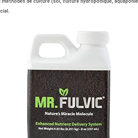
s méthodes de culture (sol, culture hydroponique, aquaponie
ial.