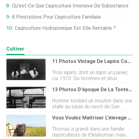
Qu'est-Ce Que L'agriculture Intensive De Subsistance
8 Prestations Pour L'agriculture Familiale
L'agriculture Hydroponique Est-Elle Rentable ?
Cultiver
11 Photos Vintage De Lapins Coquins
Trois lapins, dont un dans un panier,
ca. 1910. Six hommes et deux
enfants photographiés après une
13 Photos D'époque De La Tonte Des Moutons
chasse au lapin à Newark, comté de
Kearney, Nebraska, ca. 1907. :
Homme tondant un mouton dans une
Femme et lapin dans une cour,
stalle au siège du ranch de San
Nouvelle-Orléans, ca. 1920. Mme.
Emigdio, comté de Kern, Californie
J.R. avec un lapin de compagnie, ca.
Vous Voulez Maîtriser L'élevage De Chevaux De Trait ? Sterling College Vous Apprendra Comment
vers 1890. Marquage des moutons
1911. Une cliente hispano-
fraîchement tondus. Comté de
américaine de la FSA (Farm Security
Thomas a grandi dans une famille
Malheur, Oregon, ca. 1941. Sacs de
Administration) nourrit ses lapins près
dagriculteurs de lOklahoman, mais
laine au moment de la tonte des
de Taos, Nouveau-Mexique, ca.