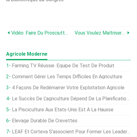
Vidéo :Faire Du Prosciutto, Du Cochon À L'assiette
Vous Voulez Maîtriser L'élevage De Chevaux De Trait ? Sterling College Vous Apprendra Comment
Agricole Moderne
Farming TV Réussie :équipe De Test De Produit
Comment Gérer Les Temps Difficiles En Agriculture
4 Façons De Redémarrer Votre Exploitation Agricole
Le Succès De L'agriculture Dépend De La Planification De L'entreprise Agricole
La Pisciculture Aux États-Unis Est À La Hausse
Élevage Durable De Crevettes
LEAF Et Corteva S'associent Pour Former Les Leaders Émergents De L'agriculture Durable