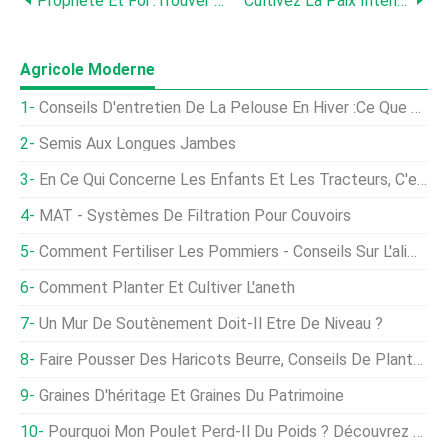
Propriété Et Foi :trouver Un But Et Un Lien Dans L'autosuffisance
Cultivez La Paix Intérieure :une Prière Quotidienne Pour La Pleine Conscience Et La Gratitude
Agricole Moderne
Conseils D'entretien De La Pelouse En Hiver :ce Que Vous Devez Savoir
Semis Aux Longues Jambes
En Ce Qui Concerne Les Enfants Et Les Tracteurs, C'est La Sécurité D'abord
MAT - Systèmes De Filtration Pour Couvoirs
Comment Fertiliser Les Pommiers - Conseils Sur L'alimentation Des Pommiers
Comment Planter Et Cultiver L'aneth
Un Mur De Soutènement Doit-Il Être De Niveau ?
Faire Pousser Des Haricots Beurre, Conseils De Plantation, Idées, Secrets
Graines D'héritage Et Graines Du Patrimoine
Pourquoi Mon Poulet Perd-Il Du Poids ? Découvrez Les Raisons.