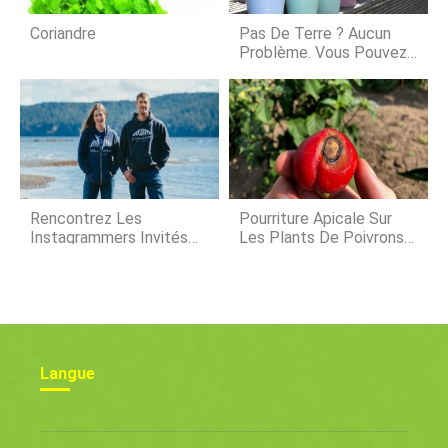
Midwest Auction, a écrit un article de
blog intéressant sur la vente à venir,
Coriandre
Pas De Terre ? Aucun
qui est men
Problème. Vous Pouvez
Toujours Grandir Avec
Des Conteneurs !
Rencontrez Les
Pourriture Apicale Sur
Instagrammers Invités
Les Plants De Poivrons
De Modern Farmer :Hama
Et De Tomates
Hama Seafood Company
Langue