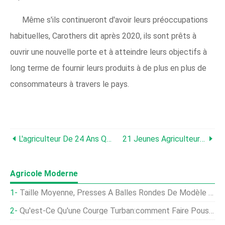
Même s'ils continueront d'avoir leurs préoccupations
habituelles, Carothers dit après 2020, ils sont prêts à
ouvrir une nouvelle porte et à atteindre leurs objectifs à
long terme de fournir leurs produits à de plus en plus de
consommateurs à travers le pays.
L'agriculteur De 24 Ans Qui Crée Une Entreprise, Une Ferme D'élevage, Et Une Carrière Hors Ferme
21 Jeunes Agriculteurs Débutants Prêts Pour 2021
Agricole Moderne
Taille Moyenne, Presses À Balles Rondes De Modèle Récent
Qu'est-Ce Qu'une Courge Turban:comment Faire Pousser Des Plantes De Courge Turban De Turk