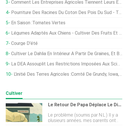
Comment Les Entreprises Agricoles Tiennent Leurs Engagements En Matière De Développement Durable
Pourriture Des Racines Du Coton Des Pois Du Sud - Traiter La Pourriture Des Racines Du Niébé Au Texas
En Saison :Tomates Vertes
Légumes Adaptés Aux Chiens - Cultiver Des Fruits Et Légumes Pour Les Chiens
Courge D'été
Cultiver Le Dahlia En Intérieur À Partir De Graines, Et Boutures
La DEA Assouplit Les Restrictions Imposées Aux Scientifiques Qui Étudient La Marijuana
L'initié Des Terres Agricoles :comté De Grundy, Iowa, Les Terres Agricoles Rapportent 22 $ 600 Par Acre
Cultiver
Le Retour De Papa Déplace Le Directeur Du Bétail - Sa Fille
Le problème (soumis par N.L.) Il y a
plusieurs années, mes parents ont
décidé de diversifier lexploitation