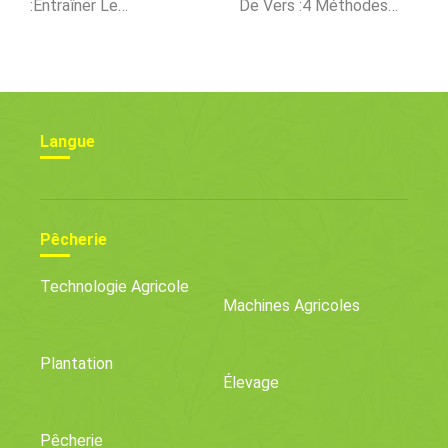
:entraîner Le
De Vers :4 Méthodes
Staffordshire Bull Terrier
Infaillibles
À Vivre Avec Les Rhode
Island Reds
Langue
Pêcherie
Technologie Agricole
Machines Agricoles
Plantation
Élevage
Pêcherie