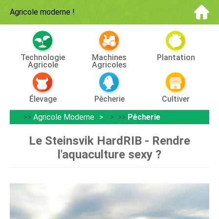
Agricole moderne
!
Technologie
Machines
Plantation
Agricole
Agricoles
Élevage
Pêcherie
Cultiver
>>
Agricole Moderne
> >>
Pêcherie
Le Steinsvik HardRIB - Rendre
l'aquaculture sexy ?