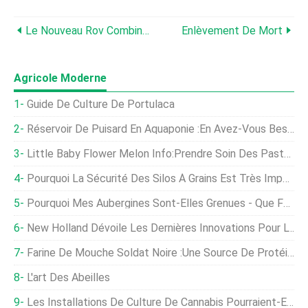
Le Nouveau Rov Combine Une Capacité Autonome Avec Un Fonctionnement À Distance En Direct
Enlèvement De Mort
Agricole Moderne
Guide De Culture De Portulaca
Réservoir De Puisard En Aquaponie :en Avez-Vous Besoin ?
Little Baby Flower Melon Info:Prendre Soin Des Pastèques Little Baby Flower
Pourquoi La Sécurité Des Silos À Grains Est Très Importante En 2020
Pourquoi Mes Aubergines Sont-Elles Grenues - Que Faire Pour Les Aubergines Grenues
New Holland Dévoile Les Dernières Innovations Pour L'équipement De Fenaison Et De Fourrage
Farine De Mouche Soldat Noire :Une Source De Protéines Hautement Digestible Pour Les Aliments Aquacoles
L'art Des Abeilles
Les Installations De Culture De Cannabis Pourraient-Elles Être Mauvaises Pour La Qualité De L'air ?