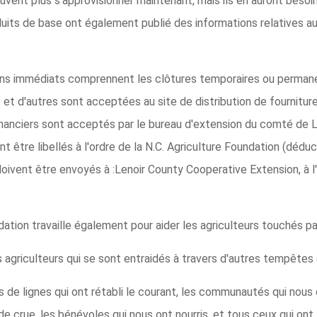
uvent plus s'approvisionner maintenant, mais ils en auront bes
uits de base ont également publié des informations relatives a
ins immédiats comprennent les clôtures temporaires ou permanen
s et d'autres sont acceptées au site de distribution de fourniture
nanciers sont acceptés par le bureau d'extension du comté de Len
nt être libellés à l'ordre de la N.C. Agriculture Foundation (déd
doivent être envoyés à :Lenoir County Cooperative Extension, à 
ation travaille également pour aider les agriculteurs touchés pa
agriculteurs qui se sont entraidés à travers d'autres tempêtes e
de lignes qui ont rétabli le courant, les communautés qui nous 
de crue, les bénévoles qui nous ont nourris, et tous ceux qui on