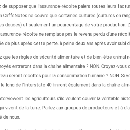
 de supposer que l'assurance-récolte paiera toutes leurs factur
on CliffsNotes ne couvre que certaines cultures (cultures en ra
s douces) et seulement un pourcentage de votre production. L'a
'assurance-récolte ne remplace pas le revenu perdu d'une réc
ée de plus après cette perte, à peine deux ans après avoir subi
z que les règles de sécurité alimentaire et de bien-être animal 
oyés entreront dans la chaîne alimentaire ? NON. Croyez-vous q
d'eau seront récoltés pour la consommation humaine ? NON. Si v
le long de l'Interstate 40 finiront également dans la chaîne alim
erviewent les agriculteurs s'ils veulent couvrir la véritable his
ui vivent de la terre. Parlez aux groupes de producteurs et à d'a
é de nous.