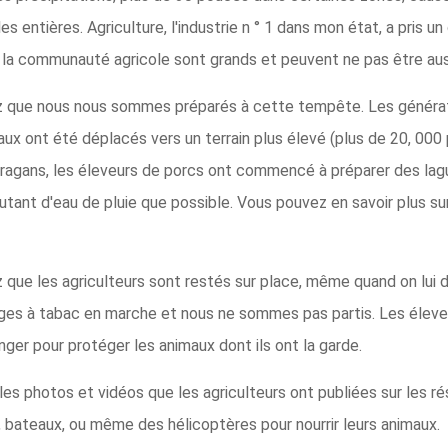
es entières. Agriculture, l'industrie n ° 1 dans mon état, a pris u
 la communauté agricole sont grands et peuvent ne pas être aus
 que nous nous sommes préparés à cette tempête. Les générateur
aux ont été déplacés vers un terrain plus élevé (plus de 20, 000
ouragans, les éleveurs de porcs ont commencé à préparer des la
utant d'eau de pluie que possible. Vous pouvez en savoir plus su
ue les agriculteurs sont restés sur place, même quand on lui dit d
ges à tabac en marche et nous ne sommes pas partis. Les éleveur
nger pour protéger les animaux dont ils ont la garde.
es photos et vidéos que les agriculteurs ont publiées sur les r
, bateaux, ou même des hélicoptères pour nourrir leurs animaux.