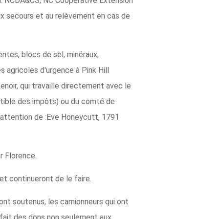
oin. NCDA&CS, NC Cooperative Extension
ux secours et au relèvement en cas de
tes, blocs de sel, minéraux,
s agricoles d'urgence à Pink Hill
oir, qui travaille directement avec le
uctible des impôts) ou du comté de
l'attention de :Eve Honeycutt, 1791
r Florence.
t continueront de le faire.
ont soutenus, les camionneurs qui ont
t fait des dons non seulement aux