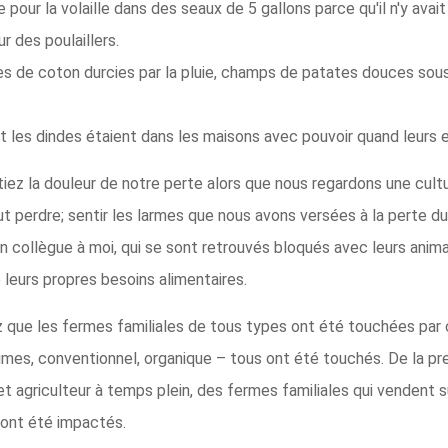
e pour la volaille dans des seaux de 5 gallons parce qu'il n'y avai
r des poulaillers.
les de coton durcies par la pluie, champs de patates douces sou
t les dindes étaient dans les maisons avec pouvoir quand leurs e
ez la douleur de notre perte alors que nous regardons une cultur
 perdre; sentir les larmes que nous avons versées à la perte du 
en collègue à moi, qui se sont retrouvés bloqués avec leurs anim
 leurs propres besoins alimentaires.
que les fermes familiales de tous types ont été touchées par ce
gumes, conventionnel, organique – tous ont été touchés. De la p
et agriculteur à temps plein, des fermes familiales qui vendent s
s ont été impactés.