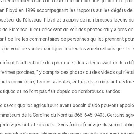
idéos utilisées dans des histoires sur Florence qui ont été pris
agan Floyd en 1999 accompagnant les rapports sur les dégâts de F
cteur de l'élevage, Floyd et a appris de nombreuses leçons qui
 de Florence. Il est décevant de voir des photos d'il y a près de
ant de lire les commentaires de personnes qui les prennent pour
 que vous ne vouliez souligner toutes les améliorations que les 
ifient l'authenticité des photos et des vidéos avant de les diff
« fermes porcines, " y compris des photos ou des vidéos qui n'ét
hets municipaux, fermes avicoles, entrepôts, ou une autre struc
tiques et ne l'ont pas fait depuis de nombreuses années.
 savoir que les agriculteurs ayant besoin d'aide peuvent appeler
mmateurs de la Caroline du Nord au 866-645-9403. Certains agricu
es pâturages ont été inondés. Sans foin ni fourrage, ils seront o