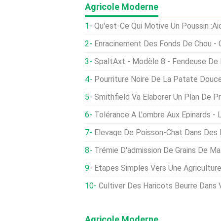
Agricole Moderne
Qu'est-Ce Qui Motive Un Poussin :aidez Le Public Non Agric
Enracinement Des Fonds De Chou - Conseils Pou
SpaltAxt - Modèle 8 - Fendeuse De Bûches
Pourriture Noire De La Patate Douce :Comment Gérer Les
Smithfield Va Élaborer Un Plan De Prépara
Tolérance À L'ombre Aux Épinards - Les Ép
Élevage De Poisson-Chat Dans Des Réservo
Trémie D'admission De Grains De Ma
Étapes Simples Vers Une Agriculture Re
Cultiver Des Haricots Beurre Dans 
Agricole Moderne