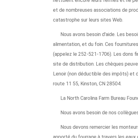
nettoient encore leurs fermes et ne pe
et de nombreuses associations de prod
catastrophe sur leurs sites Web.
Nous avons besoin d'aide. Les beso
alimentation, et du foin. Ces fourniture
(appelez le 252-521-1706). Les dons fi
site de distribution. Les chèques peuve
Lenoir (non déductible des impôts) et 
route 11 55, Kinston, CN 28504.
La North Carolina Farm Bureau Found
Nous avons besoin de nos collègues 
Nous devons remercier les monteurs 
apporté du fourrage à travers les eaux 