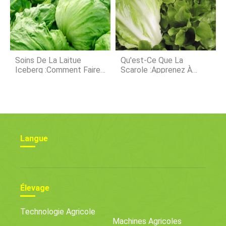
Soins De La Laitue
Qu'est-Ce Que La
Iceberg :comment Faire
Scarole :apprenez À
Pousser Des Têtes De
Faire Pousser La Scarole
Laitue Iceberg
Dans Le Jardin
Langue
Élevage
Technologie Agricole
Machines Agricoles