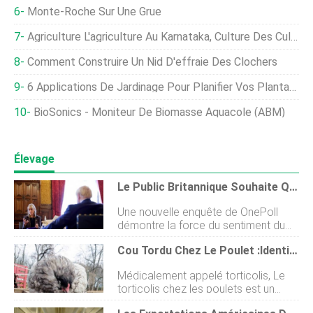
Monte-Roche Sur Une Grue
Agriculture L'agriculture Au Karnataka, Culture Des Cultures
Comment Construire Un Nid D'effraie Des Clochers
6 Applications De Jardinage Pour Planifier Vos Plantations
BioSonics - Moniteur De Biomasse Aquacole (ABM)
Élevage
Le Public Britannique Souhaite Que Les Normes Alimentaires Et Agricoles Soient Protégées Dans Les Futurs Accords Commerciaux
Une nouvelle enquête de OnePoll
démontre la force du sentiment du
public britannique lorsquil sagit de
Cou Tordu Chez Le Poulet :identifier, Cause, Traitement Et Prévention
respecter les normes alimentaires
élevées du Royaume-Uni dans les
Médicalement appelé torticolis, Le
négociations commerciales, avec
torticolis chez les poulets est un
85 % des personnes déclarant
signe clinique qui est décrit comme
quelles souhaitent que les futurs