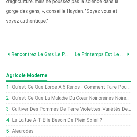
d'agriculture, mais ne poussez pas la science dans la
gorge des gens, », conseille Hayden. "Soyez vous et
soyez authentique."
Rencontrez Le Gars Le Plus Courageux Du Secteur Des Cochons
Le Printemps Est Le Moment Idéal Pour L'amélioration Des Pâturages
Agricole Moderne
Qu'est-Ce Que L'orge À 6 Rangs - Comment Faire Pousser De L'orge À 6 Rangs Pour La Fabrication De La Bière
Qu'est-Ce Que La Maladie Du Cœur Noir:graines Noires Pourries Dans La Grenade
Cultiver Des Pommes De Terre Violettes :variétés De Pommes De Terre Bleues Et Violettes
La Laitue A-T-Elle Besoin De Plein Soleil ?
Aleurodes