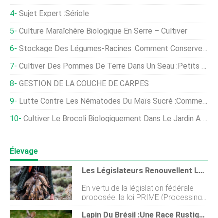
Sujet Expert :Sériole
Culture Maraîchère Biologique En Serre – Cultiver
Stockage Des Légumes-Racines :Comment Conserver Les Plantes-Racines Dans Le Sable
Cultiver Des Pommes De Terre Dans Un Seau :petits Poteaux Spatiaux
GESTION DE LA COUCHE DE CARPES
Lutte Contre Les Nématodes Du Maïs Sucré :comment Gérer Les Nématodes Du Maïs Sucré
Cultiver Le Brocoli Biologiquement Dans Le Jardin À La Maison
Élevage
Les Législateurs Renouvellent Leur Pression Pour Permettre À La Viande Non Inspectée D'entrer Dans L'approvisionnement Alimentaire
En vertu de la législation fédérale
proposée, la loi PRIME (Processing
Revival and Intrastate Meat
Lapin Du Brésil :une Race Rustique De Taille Moyenne
Exemption), peu connu, Les abattoirs