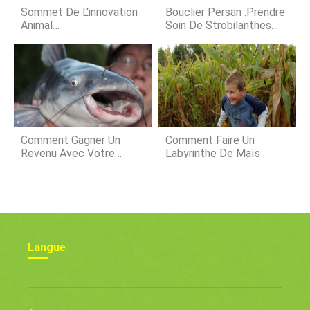
sur le court trajet qui ramène son
Sommet De L'innovation
Bouclier Persan :prendre
véhicul
Animal
Soin De Strobilanthes
AgTech :collaboration
Dyeriana
Pour Créer Des
Technologies De Bien-
Être Innovantes Avec
McDonald's
Comment Gagner Un
Comment Faire Un
Revenu Avec Votre
Labyrinthe De Maïs
Ferme Piscicole Sans
Vendre Votre Stock
Langue