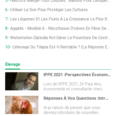
Haricots Mange-Tout Courbés : Raisons Pour Lesquelles Les Gousses De Haricots Se Courbent Pendant La Croissance
Utiliser Le Son Pour Protéger Les Cultures
Les Légumes Et Les Fruits À La Croissance La Plus Rapide Que Chaque Survivant Devrait Savoir Cultiver
Aggelis - Modèle 6 - Récolteuse D'olives En Fibre De Carbone À Double Râteau
Watermelon Diplodia Rot:Gérer La Pourriture De L'extrémité De La Tige Des Fruits De La Pastèque
L'élevage Du Tilapia Est-Il Rentable ? (La Réponse Est Un Peu Complexe)
Élevage
IPPE 2021 :Perspectives Économiques Post-COVID Pour La Volaille Américaine
Lors de lIPPE 2021, Dr Paul Aho,
économiste et consultante chez
Poultry Perspective , a donné des
Réponses À Vos Questions :introduction De Nouvelles Poules, Changements De Régime Alimentaire Et Cultures Impactées
perspectives économiques post-
COVID pour lindustrie avicole
Ai-je raison de penser que vous
américaine. Lindustrie américaine
devriez introduire de nouvelles
était sur une tendance globale de