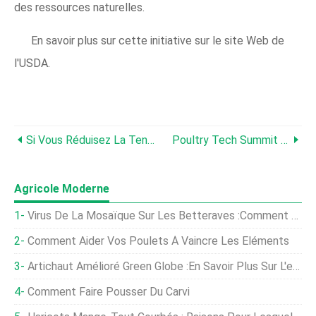
des ressources naturelles.
En savoir plus sur cette initiative sur le site Web de
l'USDA.
Si Vous Réduisez La Teneur En Tourteau De Soja De Votre Aliment De Démarrage, Attention À Quoi Vous Le Remplacez !
Poultry Tech Summit Prolonge La Date Limite De Soumission Des Présentations
Agricole Moderne
Virus De La Mosaïque Sur Les Betteraves :comment Prévenir Le Virus De La Mosaïque De La Betterave
Comment Aider Vos Poulets À Vaincre Les Éléments
Artichaut Amélioré Green Globe :En Savoir Plus Sur L'entretien Des Artichauts Green Globe
Comment Faire Pousser Du Carvi