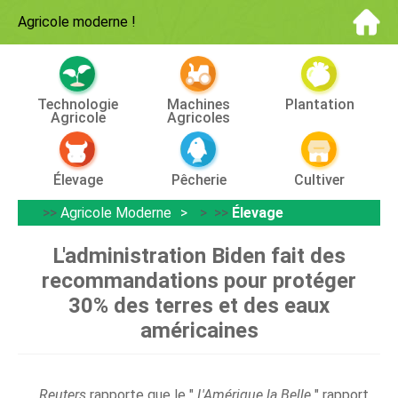
Agricole moderne
!
Technologie
Machines
Plantation
Agricole
Agricoles
Élevage
Pêcherie
Cultiver
>>
Agricole Moderne
> >>
Élevage
L'administration Biden fait des
recommandations pour protéger
30% des terres et des eaux
américaines
Reuters
rapporte que le "
L'Amérique la Belle
" rapport