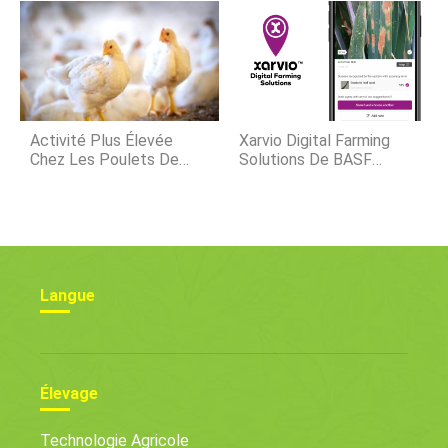
Activité Plus Élevée
Xarvio Digital Farming
Chez Les Poulets De
Solutions De BASF
Chair Avec Une Bonne
Forme Une Collaboration
Démarche
Numérique Avec Nutrien
Ag Solutions
Langue
Élevage
Technologie Agricole