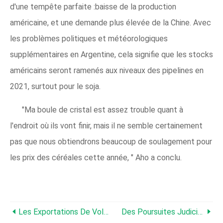
d'une tempête parfaite :baisse de la production
américaine, et une demande plus élevée de la Chine. Avec
les problèmes politiques et météorologiques
supplémentaires en Argentine, cela signifie que les stocks
américains seront ramenés aux niveaux des pipelines en
2021, surtout pour le soja.
"Ma boule de cristal est assez trouble quant à
l'endroit où ils vont finir, mais il ne semble certainement
pas que nous obtiendrons beaucoup de soulagement pour
les prix des céréales cette année, " Aho a conclu.
Les Exportations De Volaille Du Brésil Vers L'Arabie Saoudite Pour Janvier 2021 Restent Stables
Des Poursuites Judiciaires Probables Au Mexique Concernant Une Proposition D'importation De Maïs, Interdictions Du Glyphosate