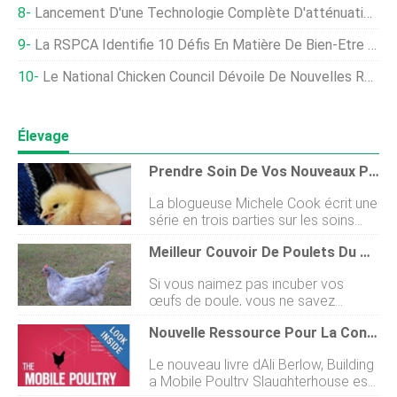
Lancement D'une Technologie Complète D'atténuation De La Propagation Des Maladies Pour Les Réseaux De Production De Porc Et De Volaille En Amérique Du Nord, UE Et Royaume-Uni
La RSPCA Identifie 10 Défis En Matière De Bien-Être Animal Pour Le Nouveau Gouvernement Britannique
Le National Chicken Council Dévoile De Nouvelles Ressources Sur La Durabilité
Élevage
Prendre Soin De Vos Nouveaux Poussins, Partie 1 :Logement
La blogueuse Michele Cook écrit une
série en trois parties sur les soins
aux nouveaux poulets. Cest la
Meilleur Couvoir De Poulets Du New Jersey – Poussins À Vendre
partie 1 : Hébergement des poussins.
Cest encore cette période de lannée.
Si vous naimez pas incuber vos
Le soleil brille, les jonquilles
œufs de poule, vous ne savez
fleurissent et il y a un bruit distinctif
probablement pas où trouver des
dans chaque magasin de la ferme à
Nouvelle Ressource Pour La Construction D'un Abattoir De Volaille Mobile
poussins. Presque tous les couvoirs
travers le pays. Cest lheure des
prétendent avoir une satisfaction
poussins. Si vous avez été courtisé
Le nouveau livre dAli Berlow, Building
client optimale et des poussins avec
par ces petites boules de douceur
a Mobile Poultry Slaughterhouse est
une excellente génétique. Il peut
jaunes et moelleuses, vous allez