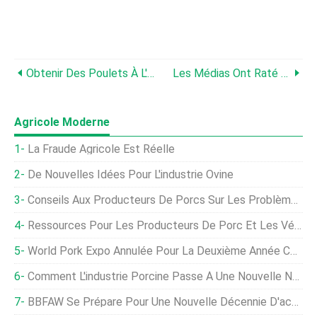
Obtenir Des Poulets À L'automne
Les Médias Ont Raté L'histoire Du Cochon
Agricole Moderne
La Fraude Agricole Est Réelle
De Nouvelles Idées Pour L'industrie Ovine
Conseils Aux Producteurs De Porcs Sur Les Problèmes D'élimination Et D'alimentation Des Porcs
Ressources Pour Les Producteurs De Porc Et Les Vétérinaires Confrontés Au Dépeuplement
World Pork Expo Annulée Pour La Deuxième Année Consécutive
Comment L'industrie Porcine Passe À Une Nouvelle Normalité Dans La Pandémie De COVID-19
BBFAW Se Prépare Pour Une Nouvelle Décennie D'action En Faveur Du Bien-Être Animal