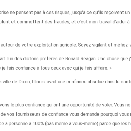
rise ne pensent pas à ces risques, jusqu'à ce qu'ils reçoivent un c
olent et commettent des fraudes, et c'est mon travail d'aider à
r autour de votre exploitation agricole. Soyez vigilant et méfiez
tait l'un des dictons préférés de Ronald Reagan. Une chose que j
je fais confiance à tous ceux avec qui je fais affaire. »
a ville de Dixon, Illinois, avait une confiance absolue dans le contr
vons le plus confiance qui ont une opportunité de voler. Vous n
un de vos fournisseurs de confiance vous demande pourquoi vous r
ce à personne à 100% (pas même à vous-même) parce que les hu