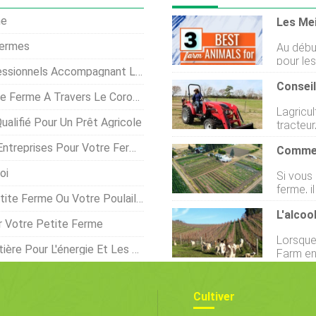
me
Fermes
Au début
pour les
compagnant Les Transitions Agricoles
Il ny a
avec de
erme À Travers Le Coronavirus
Commenc
Lagricu
de chois
ualifié Pour Un Prêt Agricole
tracteur
début. 
matériel agricole p
que moi ! Jai lu tellement de livres sur l
reprises Pour Votre Ferme
centime,
la ferm
obtenie
fermier
oi
Si vous
maximum
informatio
ferme, i
bien jet
matiè
te Ferme Ou Votre Poulailler
cherchi
de dépe
qui exi
dachete
 Votre Petite Ferme
choisiss
Riveras
Lorsque
construi
clients 
Pour L'énergie Et Les Engrais
Farm en 
celles d
verger 
plutôt q
autrefoi
agricole. De nombreux facteurs entrent en
rapideme
Cultiver
de comp
arbres 
mais vo