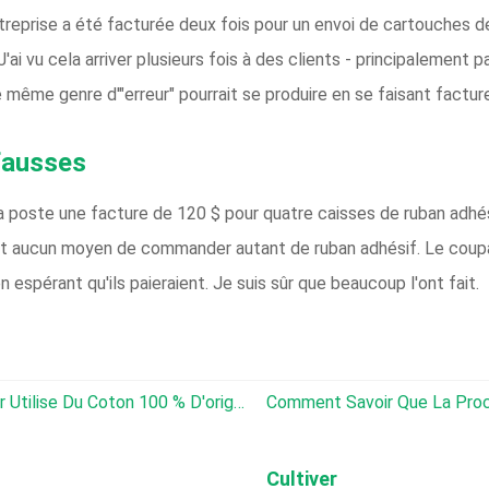
ntreprise a été facturée deux fois pour un envoi de cartouches de
ai vu cela arriver plusieurs fois à des clients - principalement par
même genre d'"erreur" pourrait se produire en se faisant facture
fausses
r la poste une facture de 120 $ pour quatre caisses de ruban adhé
'y avait aucun moyen de commander autant de ruban adhésif. Le co
n espérant qu'ils paieraient. Je suis sûr que beaucoup l'ont fait.
La « Collection Rooted » De Wrangler Utilise Du Coton 100 % D'origine Locale
Comment Savoir Que La Prochaine Génér
Cultiver