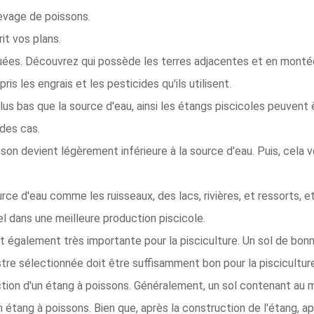
levage de poissons.
it vos plans.
luées. Découvrez qui possède les terres adjacentes et en montée,
is les engrais et les pesticides qu'ils utilisent.
lus bas que la source d'eau, ainsi les étangs piscicoles peuvent ê
 des cas.
sson devient légèrement inférieure à la source d'eau. Puis, cela v
rce d'eau comme les ruisseaux, des lacs, rivières, et ressorts, etc
el dans une meilleure production piscicole.
st également très importante pour la pisciculture. Un sol de bon
stre sélectionnée doit être suffisamment bon pour la piscicultur
tion d'un étang à poissons. Généralement, un sol contenant au mo
n étang à poissons. Bien que, après la construction de l'étang, a