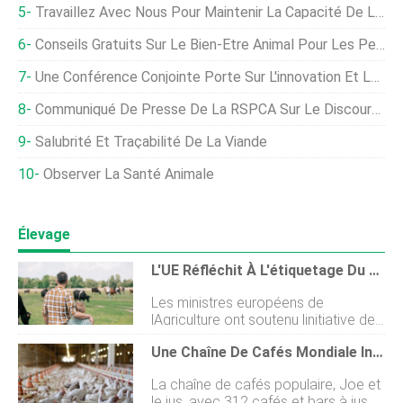
Travaillez Avec Nous Pour Maintenir La Capacité De La Main-D'œuvre Et Les Normes De Bien-Être Élevées Au Royaume-Uni Après Le Brexit, Les Vétérinaires Exhortent Le Gouvernement
Conseils Gratuits Sur Le Bien-Être Animal Pour Les Petits Producteurs De Volaille Saisonniers
Une Conférence Conjointe Porte Sur L'innovation Et La Durabilité En Matière De Bien-Être Animal
Communiqué De Presse De La RSPCA Sur Le Discours De La Reine
Salubrité Et Traçabilité De La Viande
Observer La Santé Animale
Élevage
L'UE Réfléchit À L'étiquetage Du Bien-Être Animal Sur Les Produits Carnés
Les ministres européens de
lAgriculture ont soutenu linitiative de
la ministre fédérale de lAgriculture
Une Chaîne De Cafés Mondiale Investit Dans Le Bien-Être Des Poulets De Chair Et L'engagement Better Chicken
Julia Klöckner. Les leçons de la crise
du coronavirus, les transports
La chaîne de cafés populaire, Joe et
danimaux et la provenance des
le jus, avec 312 cafés et bars à jus