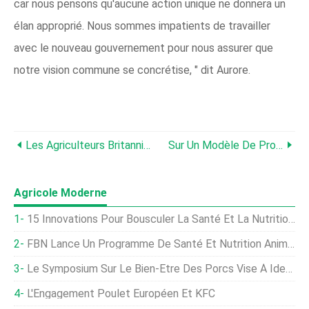
car nous pensons qu'aucune action unique ne donnera un
élan approprié. Nous sommes impatients de travailler
avec le nouveau gouvernement pour nous assurer que
notre vision commune se concrétise, " dit Aurore.
Les Agriculteurs Britanniques Recevront Une Aide D'environ 3 Milliards De Livres Sterling En 2020
Sur Un Modèle De Production Sans Cage Pour Le Bien-Être Et Le Développement Durable
Agricole Moderne
15 Innovations Pour Bousculer La Santé Et La Nutrition Animales
FBN Lance Un Programme De Santé Et Nutrition Animales
Le Symposium Sur Le Bien-Être Des Porcs Vise À Identifier Les Solutions
L'Engagement Poulet Européen Et KFC