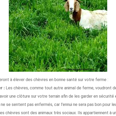
deront à élever des chèvres en bonne santé sur votre ferme :
r :
Les chèvres, comme tout autre animal de ferme, voudront de 
oir une clôture sur votre terrain afin de les garder en sécurité e
 ne se sentent pas enfermés, car l'ennui ne sera pas bon pour le
les chèvres sont des animaux très sociaux. Ils appartiennent à u