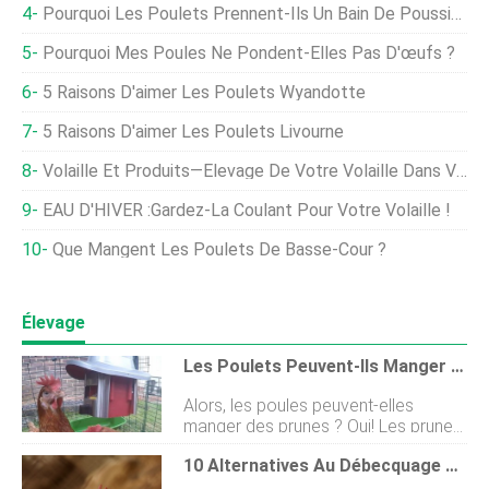
Pourquoi Les Poulets Prennent-Ils Un Bain De Poussière ?
Pourquoi Mes Poules Ne Pondent-Elles Pas D'œufs ?
5 Raisons D'aimer Les Poulets Wyandotte
5 Raisons D'aimer Les Poulets Livourne
Volaille Et Produits—Élevage De Votre Volaille Dans Votre Jardin
EAU D'HIVER :Gardez-La Coulant Pour Votre Volaille !
Que Mangent Les Poulets De Basse-Cour ?
Élevage
Les Poulets Peuvent-Ils Manger Des Prunes ?
Alors, les poules peuvent-elles
manger des prunes ? Oui! Les prunes
sont de petits fruits sucrés et juteux.
10 Alternatives Au Débecquage De La Volaille
Ainsi, vos poules prendront plaisir à
les picorer toute la journée. Comme