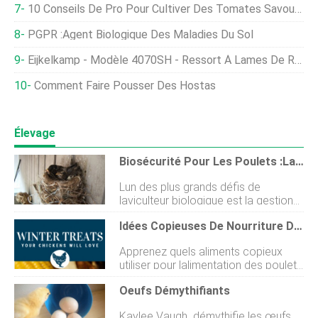
10 Conseils De Pro Pour Cultiver Des Tomates Savoureuses Et Abondantes
PGPR :Agent Biologique Des Maladies Du Sol
Eijkelkamp - Modèle 4070SH - Ressort À Lames De Remorque Smart AGR Stack
Comment Faire Pousser Des Hostas
Élevage
Biosécurité Pour Les Poulets :la Première Ligne De Défense
Lun des plus grands défis de
laviculteur biologique est la gestion
des maladies dans le troupeau.
Idées Copieuses De Nourriture De Poulet D'hiver
Comment le traitez-vous ? Sortez-
vous de la voie biologique pour
Apprenez quels aliments copieux
utiliser des médicaments
utiliser pour lalimentation des poulets
commerciaux ? Essayez-vous des
dhiver qui aideront votre troupeau de
solutions organiques moins
Oeufs Démythifiants
basse-cour à traverser le froid
efficaces ? Les laissez-vous sen
mordant dun temps glacial. Comme
sortir ? Et le bien-être de vos poules
Kaylee Vaugh démythifie les œufs