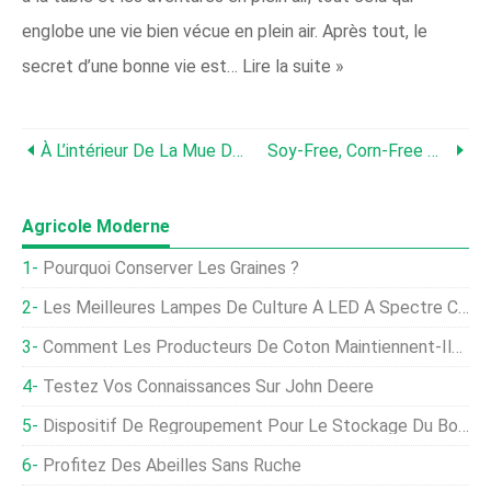
englobe une vie bien vécue en plein air. Après tout, le
secret d’une bonne vie est… Lire la suite »
À L’intérieur De La Mue D’un Poulet :la Science Et La Beauté Du Renouvellement Des Plumes
Soy‑Free, Corn‑Free Whole‑Grain Chicken Feed:A Proven DIY Recipe
Agricole Moderne
Pourquoi Conserver Les Graines ?
Les Meilleures Lampes De Culture À LED À Spectre Complet
Comment Les Producteurs De Coton Maintiennent-Ils Le Sol?
Testez Vos Connaissances Sur John Deere
Dispositif De Regroupement Pour Le Stockage Du Bois
Profitez Des Abeilles Sans Ruche