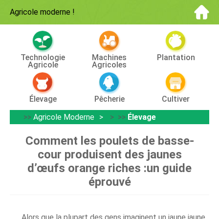
Agricole moderne
!
Technologie
Machines
Plantation
Agricole
Agricoles
Élevage
Pêcherie
Cultiver
>>
Agricole Moderne
> >>
Élevage
Comment les poulets de basse-
cour produisent des jaunes
d’œufs orange riches :un guide
éprouvé
Alors que la plupart des gens imaginent un jaune jaune