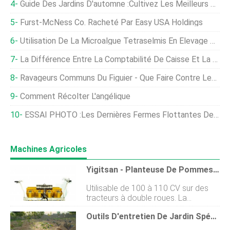
Guide Des Jardins D'automne :cultivez Les Meilleurs Légumes D'automne
Furst-McNess Co. Racheté Par Easy USA Holdings
Utilisation De La Microalgue Tetraselmis En Élevage De Crevettes
La Différence Entre La Comptabilité De Caisse Et La Comptabilité D'exercice
Ravageurs Communs Du Figuier - Que Faire Contre Les Parasites Sur Les Figuiers
Comment Récolter L'angélique
ESSAI PHOTO :Les Dernières Fermes Flottantes De Mexico
Machines Agricoles
Yigitsan - Planteuse De Pommes De Terre Entièrement Automatique À Quatre Rangées
Utilisable de 100 à 110 CV sur des
tracteurs à double roues. La
couverture des ailes peut être
Outils D'entretien De Jardin Spécialisés Qui Facilitent Les Travaux De Jardinage
ajustée en trois dimensions. Réglage
de lespace des tubercules sur 12