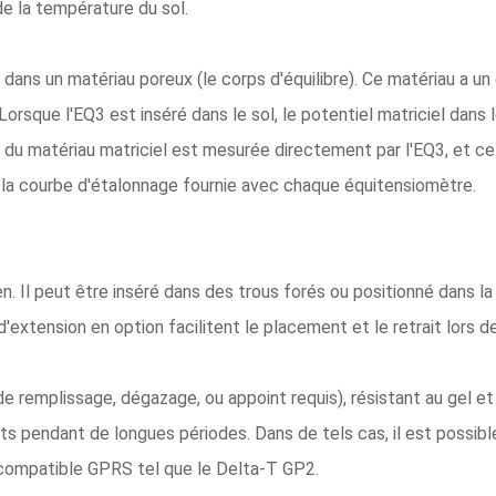
 de la température du sol.
ns un matériau poreux (le corps d'équilibre). Ce matériau a un e
Lorsque l'EQ3 est inséré dans le sol, le potentiel matriciel dans l
 du matériau matriciel est mesurée directement par l'EQ3, et ce
nt la courbe d'étalonnage fournie avec chaque équitensiomètre.
n. Il peut être inséré dans des trous forés ou positionné dans la
extension en option facilitent le placement et le retrait lors d
e remplissage, dégazage, ou appoint requis), résistant au gel et à 
ants pendant de longues périodes. Dans de tels cas, il est possi
s compatible GPRS tel que le Delta-T GP2.