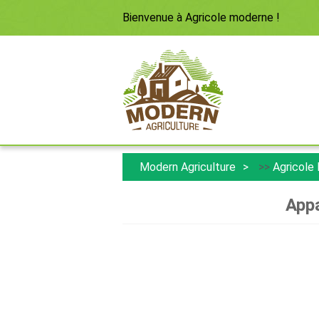
Bienvenue à
Agricole moderne
!
Modern Agriculture
>>
Agricole
Appa