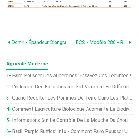
Demir - Épandeur D'engrais De Type Conique
BCS - Modèle 280 - Reaper-Binder
Agricole Moderne
Faire Pousser Des Aubergines :essayez Ces Légumes !
L'industrie Des Biocarburants Est Vraiment En Difficulté En Ce Moment
Quand Récolter Les Pommes De Terre Dans Les Plates-Bandes Et Les Conteneurs
Comment L'agriculture Biologique Augmente La Biodiversité
Informations Sur Le Contrôle De La Mouche Du Chou
Basil 'Purple Ruffles' Info - Comment Faire Pousser Une Plante De Basilic Pourpre À Volants