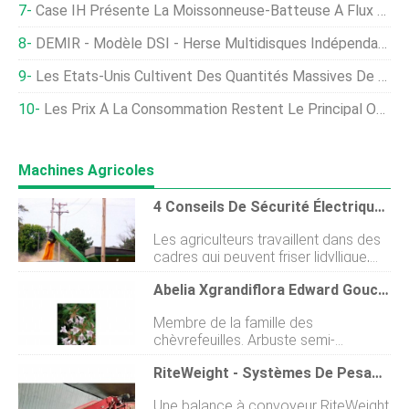
Case IH Présente La Moissonneuse-Batteuse À Flux Axial De La Série 50 En Édition Limitée
DEMIR - Modèle DSI - Herse Multidisques Indépendante Du Ressort
Les États-Unis Cultivent Des Quantités Massives De Soja. Alors Pourquoi Notre Edamame Est-Il Importé ?
Les Prix À La Consommation Restent Le Principal Obstacle À La Transition Vers Une Agriculture Durable
Machines Agricoles
4 Conseils De Sécurité Électrique Pour Les Agriculteurs
Les agriculteurs travaillent dans des
cadres qui peuvent friser lidyllique,
mais les risques auxquels ils sont
Abelia Xgrandiflora Edward Goucher
confrontés sont réels. En réalité,
lagriculture est lindustrie la plus
Membre de la famille des
dangereuse des États-Unis, selon le
chèvrefeuilles. Arbuste semi-
Conseil national de sécurité. Lun des
persistant aux fleurs rose pâle très
dangers les plus mortels est un
RiteWeight - Systèmes De Pesage À Convoyeur En Ligne Pour Moissonneuse-Batteuse
parfumées. Grand arbuste de
élément essentiel de toute
fondation.
exploitation agricole moderne
Une balance à convoyeur RiteWeight