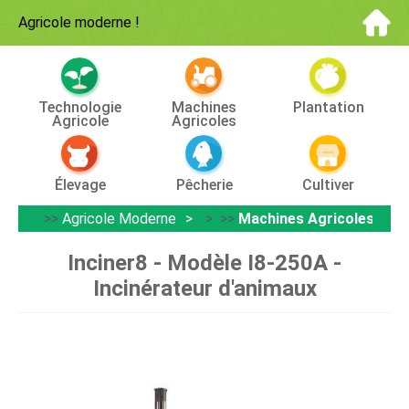
Agricole moderne
!
Technologie
Machines
Plantation
Agricole
Agricoles
Élevage
Pêcherie
Cultiver
>>
Agricole Moderne
> >>
Machines Agricoles
Inciner8 - Modèle I8-250A -
Incinérateur d'animaux