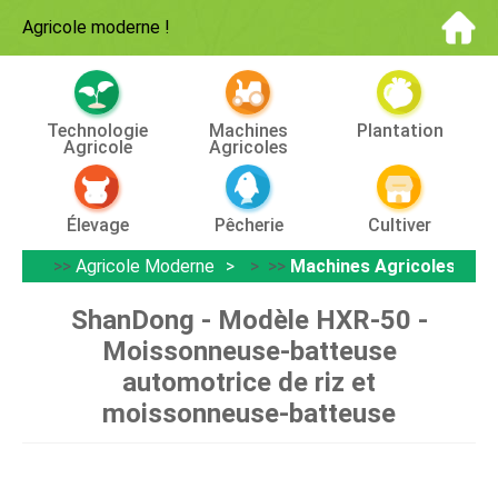
Agricole moderne
!
Technologie
Machines
Plantation
Agricole
Agricoles
Élevage
Pêcherie
Cultiver
>>
Agricole Moderne
> >>
Machines Agricoles
ShanDong - Modèle HXR-50 -
Moissonneuse-batteuse
automotrice de riz et
moissonneuse-batteuse