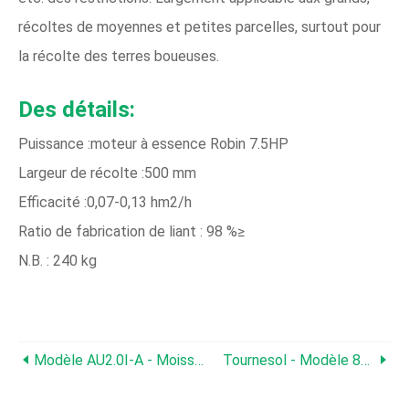
récoltes de moyennes et petites parcelles, surtout pour
la récolte des terres boueuses.
Des détails:
Puissance :moteur à essence Robin 7.5HP
Largeur de récolte :500 mm
Efficacité :0,07-0,13 hm2/h
Ratio de fabrication de liant : 98 %≥
N.B. : 240 kg
Modèle AU2.0I-A - Moissonneuse-Batteuse I Style
Tournesol - Modèle 8210 - Wagons À Benne Basculante