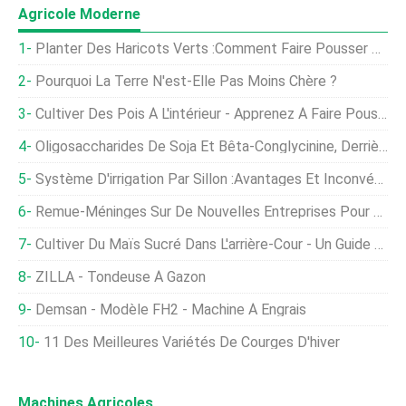
Agricole Moderne
Planter Des Haricots Verts :comment Faire Pousser Des Haricots Verts
Pourquoi La Terre N'est-Elle Pas Moins Chère ?
Cultiver Des Pois À L'intérieur - Apprenez À Faire Pousser Des Pois À L'intérieur
Oligosaccharides De Soja Et Bêta-Conglycinine, Derrière Les Inflammations Intestinales, Fientes Humides Et Dermatite Des Coussinets Plantaires Chez Les Poulets
Système D'irrigation Par Sillon :Avantages Et Inconvénients
Remue-Méninges Sur De Nouvelles Entreprises Pour Votre Ferme
Cultiver Du Maïs Sucré Dans L'arrière-Cour - Un Guide De Plantation
ZILLA - Tondeuse À Gazon
Demsan - Modèle FH2 - Machine À Engrais
11 Des Meilleures Variétés De Courges D'hiver
Machines Agricoles