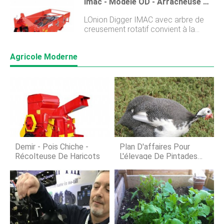
Imac - Modèle OD - Arracheuse D'oignons Et Andaineur
un accès simple et sans fatigue à
lail1. Utilisations multiples :--- En
laccélérateur à vitesse variable et au
LOnion Digger IMAC avec arbre de
régulateur de vitesse. Dans ce Avis
creusement rotatif convient à la
Husqvarna 130bt, nous allons
récolte de tous les types doignons.
exposer tous les détails sur cette
Grâce à larbre de creusement carré,
machine, vous dire ce quil peut faire
Agricole Moderne
il faut travailler le moins de terre
et qui peut bénéficier le p
possible et la machine peut être
utilisée dans toutes les conditions. La
machine équipée de 1 tapis permet
un tamisage parfait. Dans la partie
arrière, sous la machine, un grand
rouleau de compactage en plastique
prépare le lit pour landain et assure
un séchage plus rapide. Détails des
produits Grâce à deux queues e
Demir - Pois Chiche -
Plan D'affaires Pour
Récolteuse De Haricots
L'élevage De Pintades
Pour Débutants