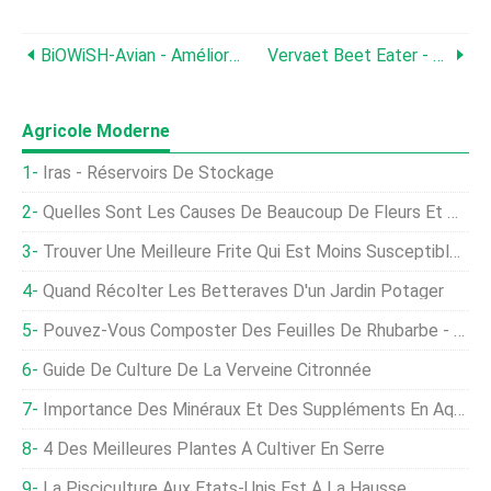
BiOWiSH-Avian - Améliore La Digestion Du Fumier Et Le Traitement Des Odeurs Pour Les Fermes Avicoles
Vervaet Beet Eater - Modèle 925 - Récolteuse De Betteraves Sucrières
Agricole Moderne
Iras - Réservoirs De Stockage
Quelles Sont Les Causes De Beaucoup De Fleurs Et Pas De Tomates Sur Les Plants De Tomates
Trouver Une Meilleure Frite Qui Est Moins Susceptible De (peut-Être, Peut-Être) Nous Faire Du Mal
Quand Récolter Les Betteraves D'un Jardin Potager
Pouvez-Vous Composter Des Feuilles De Rhubarbe - Comment Composter Des Feuilles De Rhubarbe
Guide De Culture De La Verveine Citronnée
Importance Des Minéraux Et Des Suppléments En Aquaculture
4 Des Meilleures Plantes À Cultiver En Serre
La Pisciculture Aux États-Unis Est À La Hausse