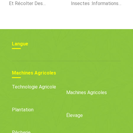
Et Récolter Des
Insectes :informations
Pissenlits Pour Les
Sur La Lutte
Verts, Racines, Et Fleurs
Antiparasitaire Naturelle
À L'anis
Langue
Machines Agricoles
Technologie Agricole
Machines Agricoles
Plantation
Élevage
Pêcherie