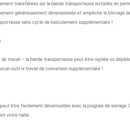
ment transférées sur la bande transporteuse installée en perma
lièrement généreusement dimensionnée et empêche le blocage d
nsporteuse sans cycle de basculement supplémentaire !
s
ur de travail – la bande transporteuse peut être repliée ou dép
aucun outil ni travail de conversion supplémentaire !
peut être facilement déverrouillée avec la poignée de serrage. 
it votre taille.