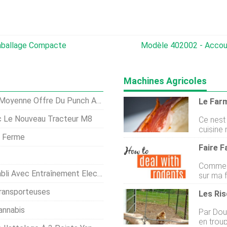
mballage Compacte
Modèle 402002 - Accoup
Machines Agricoles
 Du Punch Avec Un Moteur De 695 Cm3
Le Farm
c Le Nouveau Tracteur M8
Ce nest
cuisine 
a Ferme
dévelop
Faire F
plus cé
positio
Comment
à la mo
ment Électrique Par Courroie Trapézoïdale
sur ma 
moment
et en pre
peuvent
ransporteuses
arrive 
enfant. 
pensez.
vue est 
annabis
Par Doug Ottinge
veut en
chef lé
en troup
comme sa