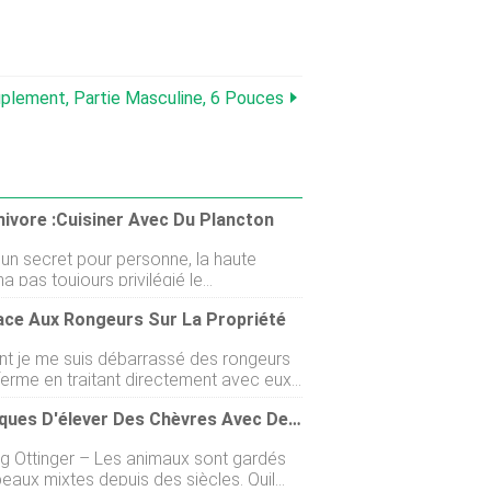
lement, Partie Masculine, 6 Pouces
ivore :cuisiner Avec Du Plancton
 un secret pour personne, la haute
na pas toujours privilégié le
pement durable. Les restaurants les
ace Aux Rongeurs Sur La Propriété
lèbres au monde ont tendance à se
nner comme des exceptions luxueuses
 je me suis débarrassé des rongeurs
rosité environnementale - des oasis
ferme en traitant directement avec eux
anées où quelques âmes chanceuses
nant des décisions difficiles. Cela
 profiter dun peu dindulgence bon
Les Risques D'élever Des Chèvres Avec Des Poulets
aux gens plus souvent que vous ne le
Lexpression la plus claire de ce point de
 Mais comme je lai dit, personne ne
peut-être celle de Thomas Keller, le
r – Les animaux sont gardés
 parler. Les rongeurs sont considérés
gendaire de The French Laundry et Per
eaux mixtes depuis des siècles. Quil
les, et ils le sont, mais ils font
Se, qui a détourné un New Yo