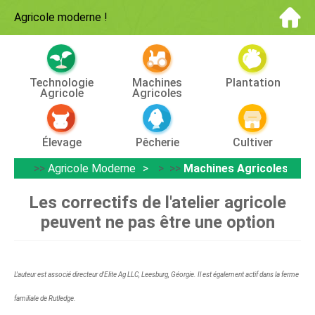
Agricole moderne
!
Technologie
Machines
Plantation
Agricole
Agricoles
Élevage
Pêcherie
Cultiver
>>
Agricole Moderne
> >>
Machines Agricoles
Les correctifs de l'atelier agricole
peuvent ne pas être une option
L'auteur est associé directeur d'Elite Ag LLC, Leesburg, Géorgie. Il est également actif dans la ferme
familiale de Rutledge.