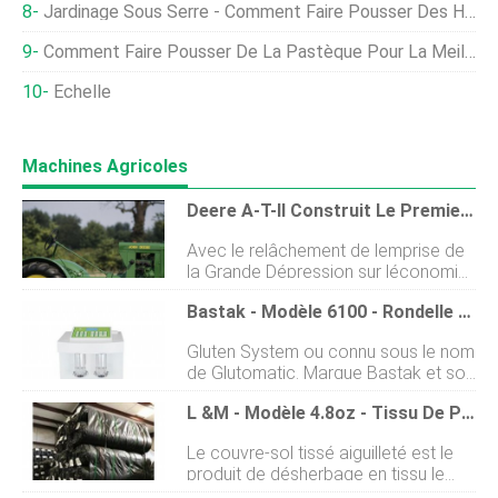
Jardinage Sous Serre - Comment Faire Pousser Des Haricots Verts?
Comment Faire Pousser De La Pastèque Pour La Meilleure Saveur
Échelle
Machines Agricoles
Deere A-T-Il Construit Le Premier Tracteur Utilitaire ?
Avec le relâchement de lemprise de
la Grande Dépression sur léconomie
agricole et le sentiment que des
Bastak - Modèle 6100 - Rondelle Gluten
temps meilleurs reviendraient, John
Deere a fait le pari au milieu des
Gluten System ou connu sous le nom
années 1930 de développer un
de Glutomatic. Marque Bastak et son
tracteur qui plairait aux petites
modèle est le 6100. Il est utilisé pour
fermes et aux exploitations de
L &M - Modèle 4.8oz - Tissu De Paysage Tissé Aiguilleté Très Résistant Restrictor Vendu En Rouleaux Commerciaux De 250'
déterminer la quantité de gluten
camions-jardins. En 1935, Deere a
humide dans des échantillons de blé
entrepris de créer un petit, tracteur
Le couvre-sol tissé aiguilleté est le
et de farine en extrayant le gluten
utilitaire abordable basé sur le
produit de désherbage en tissu le
humide. La quantité de gluten humide
modèle B, lun des tracteurs les plus
plus efficace sur le marché