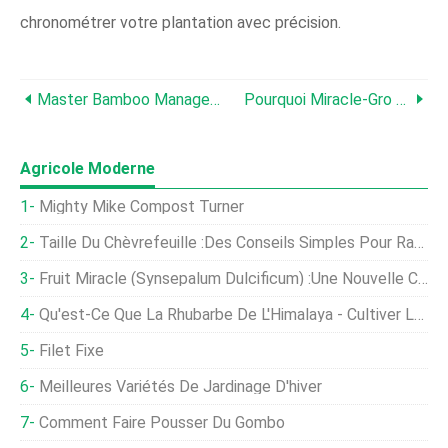
chronométrer votre plantation avec précision.
Master Bamboo Management :techniques Éprouvées Pour Le Confinement Et La Conception
Pourquoi Miracle‑Gro Peut Nuire Au Jardinage Durable
Agricole Moderne
Mighty Mike Compost Turner
Taille Du Chèvrefeuille :des Conseils Simples Pour Ranger Ces Beautés Parfumées
Fruit Miracle (Synsepalum Dulcificum) :une Nouvelle Culture Pour Les Agriculteurs
Qu'est-Ce Que La Rhubarbe De L'Himalaya - Cultiver La Rhubarbe De L'Himalaya Dans Le Jardin
Filet Fixe
Meilleures Variétés De Jardinage D'hiver
Comment Faire Pousser Du Gombo