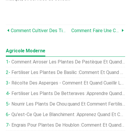
Comment Cultiver Des Tissus Anubias ?
Comment Faire Une Culture De Tissus Alocasia (oreille D'éléphant)
Agricole Moderne
Comment Arroser Les Plantes De Pastèque Et Quand Arroser Les Pastèques
Fertiliser Les Plantes De Basilic :comment Et Quand Nourrir Le Basilic
Récolte Des Asperges - Comment Et Quand Cueillir Les Asperges
Fertiliser Les Plants De Betteraves :apprendre Quand Et Comment Fertiliser Les Betteraves
Nourrir Les Plants De Chou:quand Et Comment Fertiliser Correctement Le Chou
Qu'est-Ce Que Le Blanchiment :apprenez Quand Et Comment Blanchir Le Chou-Fleur
Engrais Pour Plantes De Houblon :comment Et Quand Nourrir Les Plantes De Houblon