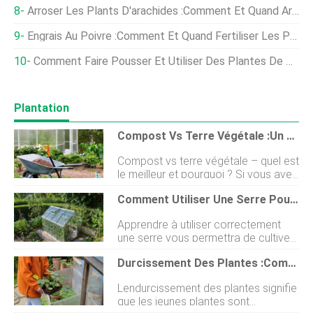
Arroser Les Plants D'arachides :comment Et Quand Arroser Un Plant D'arachides
Engrais Au Poivre :comment Et Quand Fertiliser Les Poivrons
Comment Faire Pousser Et Utiliser Des Plantes De Sureau
Plantation
Compost Vs Terre Végétale :un Guide Sur Ce Qu'il Faut Utiliser Et Quand
Compost vs terre végétale – quel est
le meilleur et pourquoi ? Si vous avez
planifié un nouveau parterre de fleurs
Comment Utiliser Une Serre Pour Faire Pousser Des Plantes, Des Fruits Et Des Légumes
de jardin, vous recherchez peut-être
une simple clarification entre les
Apprendre à utiliser correctement
deux. Eh bien, vous êtes au bon
une serre vous permettra de cultiver
endroit. Il est compréhensible que
avec succès une variété de belles
vous vous grattiez la tête à ce sujet.
Durcissement Des Plantes :comment, Quand Et Pourquoi Le Faire
plantes ornementales, ainsi que des
Ils sont à la fois bruns et terreux,
fruits et légumes frais. Avoir une
peuvent être achetés dans les
Lendurcissement des plantes signifie
serre élargit la gamme de plantes
centres de jardinage dans des sacs
que les jeunes plantes sont
que vous pouvez cultiver et crée un
et sont utilisés pour faire pousser