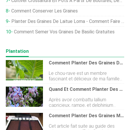
Cultiver Crossandra En Pots À Partir De Boutures, Des Graines
Comment Conserver Les Graines
Planter Des Graines De Laitue Loma - Comment Faire Pousser Une Plante De Laitue Loma
Comment Semer Vos Graines De Basilic Gratuites
Plantation
Comment Planter Des Graines De Chou-Rave
Le chou-rave est un membre
fascinant et délicieux de ma famille
de légumes préférée :les crucifères.
Quand Et Comment Planter Des Graines De Bourrache
Aussi connu sous le nom de « navet
allemand » en anglais, ce légume
Après avoir combattu lallium
regards comme un navet aérien,
capricieux, rampe, et delphinium
mais cest en fait une forme cultivée
graines cette année, Jétais ravie
de chou sauvage, et un membre de
Comment Planter Des Graines Micro-Vertes
quand il était temps de me tourner
la même espèce que le brocoli,
vers la plantation de bourrache. La
choufleur, et chou frisé. Le nom
Cet article fait suite au guide des
bourrache fait partie de ces plantes
botanique du chou-rave est Brassica