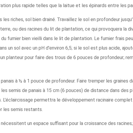
tion plus rapide telles que la laitue et les épinards entre les pa
les riches, sol bien drainé. Travaillez le sol en profondeur jusq
rre, ou des racines du lit de plantation, ce qui provoquera la di
u fumier bien vieilli dans le lit de plantation. Le fumier frais p
s un sol avec un pH d'environ 6,5; si le sol est plus acide, ajout
ou un planteur pour faire des trous de 6 pouces de profondeur; re
panais à ½ à 1 pouce de profondeur. Faire tremper les graines d
 les semis de panais à 15 cm (6 pouces) de distance dans des p
 L'éclaircissage permettra le développement racinaire complet
r les semis restants.
 nécessitent un espace suffisant pour la croissance des racines; 