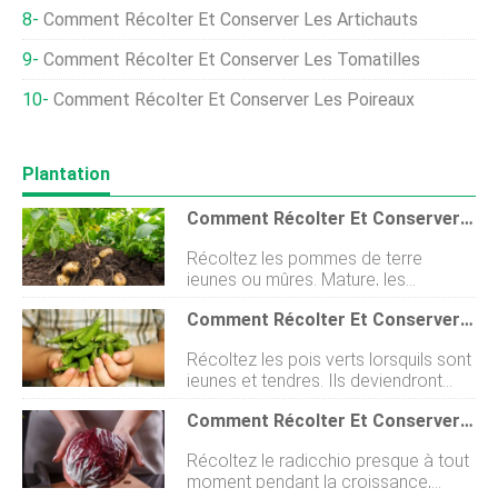
Comment Récolter Et Conserver Les Artichauts
Comment Récolter Et Conserver Les Tomatilles
Comment Récolter Et Conserver Les Poireaux
Plantation
Comment Récolter Et Conserver Les Pommes De Terre
Récoltez les pommes de terre
jeunes ou mûres. Mature, les
pommes de terre pleine grandeur
Comment Récolter Et Conserver Les Pois
sont appelées pommes de terre de
la culture principale. Les pommes de
Récoltez les pois verts lorsquils sont
terre de la culture principale sont
jeunes et tendres. Ils deviendront
souvent séchées et stockées pour
durs et féculents sils sont laissés sur
une utilisation ultérieure. Les pommes
Comment Récolter Et Conserver Le Radicchio
la vigne trop longtemps. Les pois
de terre de la culture principale sont
verts sont mieux décortiqués et cuits
prêtes à être récoltées lorsque la
Récoltez le radicchio presque à tout
dans lheure suivant la récolte.
majeure partie du feuillage supérieur
moment pendant la croissance,
Récoltez les pois comestibles
est fanée Petit, tour, les pommes de