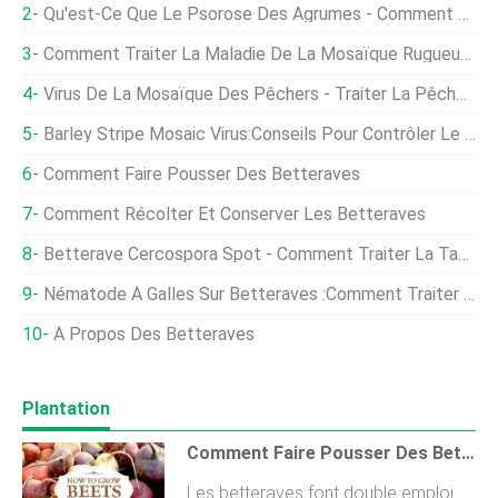
Qu'est-Ce Que Le Psorose Des Agrumes - Comment Prévenir La Maladie Du Psorose Des Agrumes
Comment Traiter La Maladie De La Mosaïque Rugueuse :qu'est-Ce Que Le Virus De La Mosaïque Rugueuse De La Cerise
Virus De La Mosaïque Des Pêchers - Traiter La Pêche Avec Le Virus De La Mosaïque
Barley Stripe Mosaic Virus:Conseils Pour Contrôler Le Virus De La Mosaïque De L'orge
Comment Faire Pousser Des Betteraves
Comment Récolter Et Conserver Les Betteraves
Betterave Cercospora Spot - Comment Traiter La Tache Cercospora Sur Les Betteraves
Nématode À Galles Sur Betteraves :comment Traiter Le Nématode À Galles Sur Betteraves
À Propos Des Betteraves
Plantation
Comment Faire Pousser Des Betteraves De La Graine À La Récolte
Les betteraves font double emploi