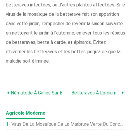
betteraves infectées, ou d'autres plantes affectées. Si le
virus de la mosaïque de la betterave fait son apparition
dans votre jardin, l'empêcher de revenir la saison suivante
en nettoyant le jardin à l'automne, enlever tous les résidus
de betteraves, bette à carde, et épinards. Évitez
d'hiverner les betteraves et les bettes jusqu'à ce que la
maladie soit éliminée.
Nématode À Galles Sur Betteraves :comment Traiter Le Nématode À Galles Sur Betteraves
Betteraves À L'oïdium - Traiter L'oïdium Dans Les Plants De Betterave
Agricole Moderne
Virus De La Mosaïque De La Marbrure Verte Du Concombre