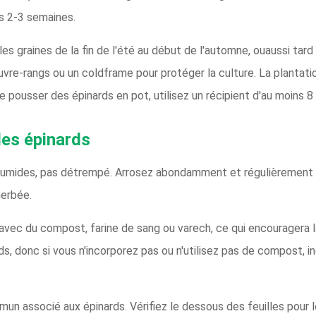
es 2-3 semaines.
es graines de la fin de l'été au début de l'automne, ouaussi tar
couvre-rangs ou un coldframe pour protéger la culture. La planta
e pousser des épinards en pot, utilisez un récipient d'au moins 
es épinards
umides, pas détrempé. Arrosez abondamment et régulièrement s
herbée.
 avec du compost, farine de sang ou varech, ce qui encouragera 
rds, donc si vous n'incorporez pas ou n'utilisez pas de compost, 
un associé aux épinards. Vérifiez le dessous des feuilles pour 