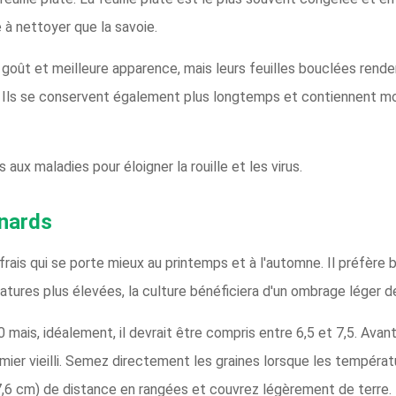
 à nettoyer que la savoie.
 goût et meilleure apparence, mais leurs feuilles bouclées renden
é. Ils se conservent également plus longtemps et contiennent moi
aux maladies pour éloigner la rouille et les virus.
nards
rais qui se porte mieux au printemps et à l'automne. Il préfère bi
atures plus élevées, la culture bénéficiera d'un ombrage léger d
0 mais, idéalement, il devrait être compris entre 6,5 et 7,5. Avant
r vieilli. Semez directement les graines lorsque les températu
(7,6 cm) de distance en rangées et couvrez légèrement de terre. 