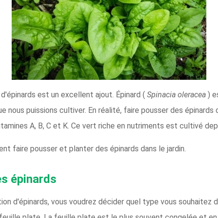
 d'épinards est un excellent ajout. Épinard (
Spinacia oleracea
) 
ue nous puissions cultiver. En réalité, faire pousser des épinards
tamines A, B, C et K. Ce vert riche en nutriments est cultivé dep
t faire pousser et planter des épinards dans le jardin.
es épinards
tion d'épinards, vous voudrez décider quel type vous souhaitez d
 feuille plate. La feuille plate est le plus souvent congelée et e