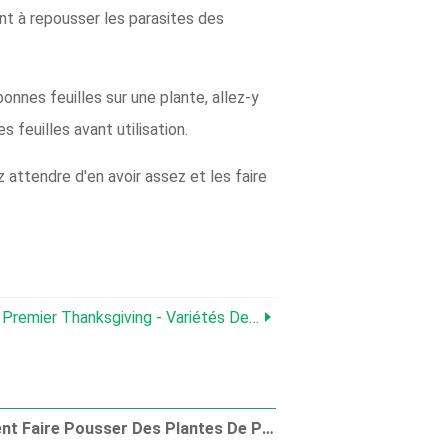
nt à repousser les parasites des
onnes feuilles sur une plante, allez-y
 feuilles avant utilisation.
 attendre d'en avoir assez et les faire
ksgiving - Variétés De Courges Heirloom À Essayer
Comment Faire Pousser Des Plantes De Poisson Rouge À La Maison | Le Guide Complet