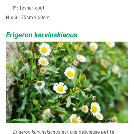
F :
février-août
H x S :
75cm x 60cm
Erigeron karvinskianus
Erigeron karvinskianus
est une délicieuse petite