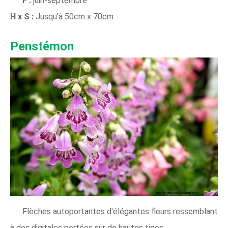
F :
juin-septembre
H x S :
Jusqu'à 50cm x 70cm
Penstémon
Flèches autoportantes d'élégantes fleurs ressemblant
à des digitales portées sur de hautes tiges.