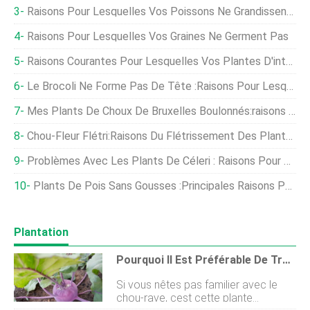
Raisons Pour Lesquelles Vos Poissons Ne Grandissent Pas
Raisons Pour Lesquelles Vos Graines Ne Germent Pas
Raisons Courantes Pour Lesquelles Vos Plantes D'intérieur Meurent
Le Brocoli Ne Forme Pas De Tête :raisons Pour Lesquelles Mon Brocoli N'a Pas De Tête
Mes Plants De Choux De Bruxelles Boulonnés:raisons Pour Lesquelles Les Choux De Bruxelles Boulonnent
Chou-Fleur Flétri:Raisons Du Flétrissement Des Plants De Chou-Fleur
Problèmes Avec Les Plants De Céleri : Raisons Pour Lesquelles Le Céleri Est Creux
Plants De Pois Sans Gousses :principales Raisons Pour Lesquelles Les Gousses De Pois Ne Se Forment Pas
Plantation
Pourquoi Il Est Préférable De Transplanter Votre Chou-Rave Que De Le Semer Directement
Si vous nêtes pas familier avec le
chou-rave, cest cette plante