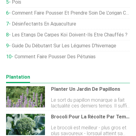
Pois
Comment Faire Pousser Et Prendre Soin De L'origan Cubain
Désinfectants En Aquaculture
Les Étangs De Carpes Koï Doivent-Ils Être Chauffés ?
Guide Du Débutant Sur Les Légumes D'hivernage
Comment Faire Pousser Des Pétunias
Plantation
Planter Un Jardin De Papillons
Le sort du papillon monarque a fait
lactualité ces derniers temps. Il suffit
de rechercher «papillon monarque»
Brocoli Pour La Récolte Par Temps Frais
sur Youtube et vous trouverez des
dizaines de vidéos visant à la
Le brocoli est meilleur - plus gros et
conservation du monarque. Le
plus savoureux - lorsquil atteint sa
monarque est inhabituel en raison de