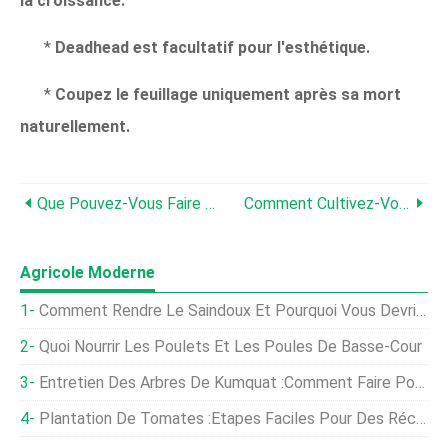
la croissance.
*
Deadhead est facultatif pour l'esthétique.
*
Coupez le feuillage uniquement après sa mort
naturellement.
Que Pouvez-Vous Faire Pour Essayer De Sauver Une Plante Flétrie?
Comment Cultivez-Vous Les Graines De Laitue?
Agricole Moderne
Comment Rendre Le Saindoux Et Pourquoi Vous Devriez Le Faire
Quoi Nourrir Les Poulets Et Les Poules De Basse-Cour
Entretien Des Arbres De Kumquat :comment Faire Pousser Des Kumquats
Plantation De Tomates :étapes Faciles Pour Des Récoltes Exceptionnelles