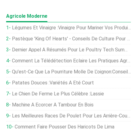
Agricole Moderne
Légumes Et Vinaigre :vinaigre Pour Mariner Vos Produits Du Jardin
Pastèque 'King Of Hearts' - Conseils De Culture Pour Les Plantes De Melon King Of Hearts
Dernier Appel À Résumés Pour Le Poultry Tech Summit De Cette Année
Comment La Télédétection Éclaire Les Pratiques Agricoles De Conservation
Qu'est-Ce Que La Pourriture Molle De L'oignon:Conseils Pour Gérer La Pourriture Molle Dans Les Oignons
Patates Douces :variétés À Été Court
Le Chien De Ferme Le Plus Célèbre :Lassie
Machine À Écorcer À Tambour En Bois
Les Meilleures Races De Poulet Pour Les Arrière-Cours De Différentes Tailles
Comment Faire Pousser Des Haricots De Lima