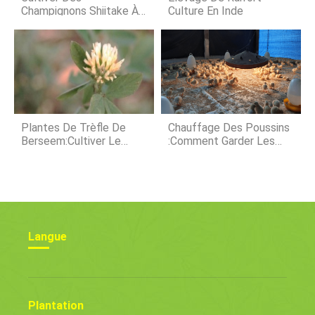
infestans
Champignons Shiitake À
Culture En Inde
La Maison :le Guide
Plantes De Trèfle De
Chauffage Des Poussins
Berseem:Cultiver Le
:comment Garder Les
Trèfle De Berseem
Poussins Au Chaud Toute
Comme Culture De
La Journée
Couverture
Langue
Plantation