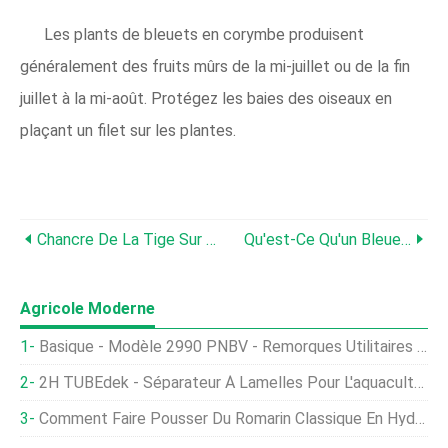
Les plants de bleuets en corymbe produisent
généralement des fruits mûrs de la mi-juillet ou de la fin
juillet à la mi-août. Protégez les baies des oiseaux en
plaçant un filet sur les plantes.
Chancre De La Tige Sur Les Buissons De Myrtille - Conseils Pour Traiter Le Chancre De La Tige De Myrtille
Qu'est-Ce Qu'un Bleuet Nain - Comment Faire Pousser Des Bleuets Nain
Agricole Moderne
Basique - Modèle 2990 PNBV - Remorques Utilitaires À Un Essieu
2H TUBEdek - Séparateur À Lamelles Pour L'aquaculture
Comment Faire Pousser Du Romarin Classique En Hydroponie