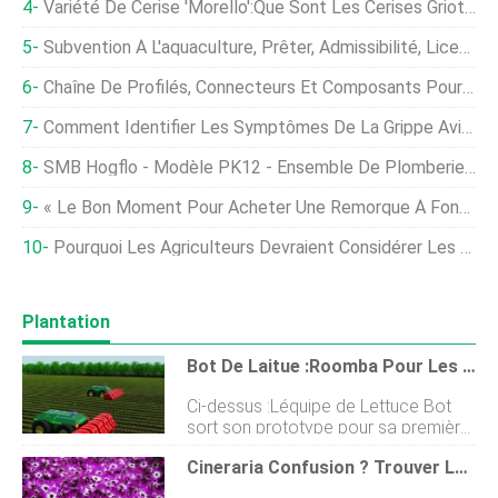
Variété De Cerise 'Morello':Que Sont Les Cerises Griottes Anglaises
Subvention À L'aquaculture, Prêter, Admissibilité, Licence, Schémas
Chaîne De Profilés, Connecteurs Et Composants Pour L'industrie Aquacole
Comment Identifier Les Symptômes De La Grippe Aviaire Chez Les Poulets
SMB Hogflo - Modèle PK12 - Ensemble De Plomberie Pour Boyau Tressé 6'
« Le Bon Moment Pour Acheter Une Remorque À Fond De Trémie, ", Dit Le Commissaire-Priseur
Pourquoi Les Agriculteurs Devraient Considérer Les Vaches Frisonnes
Plantation
Bot De Laitue :Roomba Pour Les Mauvaises Herbes
Ci-dessus :Léquipe de Lettuce Bot
sort son prototype pour sa première
visite sur le terrain en janvier 2012. /
Cineraria Confusion ? Trouver La Fleur Du Fleuriste
Blue River Le soleil brille sur des
rangées de feuilles de laitue vert vif