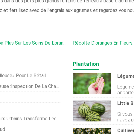
s dans des pots plus grands remplis de terreau à base d'agrumes
 et fertilisez avec de l'engrais aux agrumes et regardez vos no
Cultiver Des Oranges Navel - En Savoir Plus Sur Les Soins De L'orange Navel
Récolte D'oranges En Fleurs:l'arbr
Plantation
lleuse» Pour Le Bétail
tion De La Chaussure De Nettoyage
Légumes 
appartements Bonjour l
sommes 
aujourdh
légumes
Si vous
voulez 
rme Les Pelouses De Floride En Nourriture
navez pa
lappart
énorme 
article
Sud
Little 
pousser