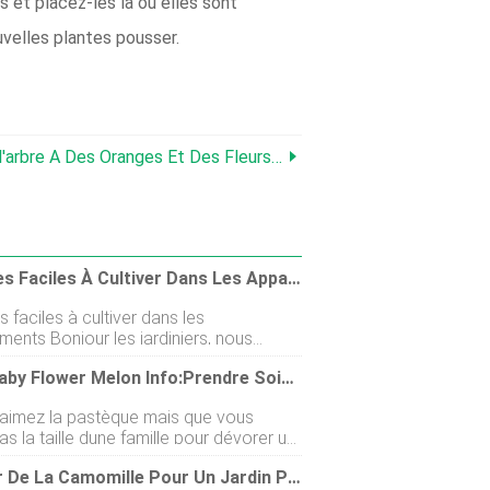
 et placez-les là où elles sont
uvelles plantes pousser.
e A Des Oranges Et Des Fleurs En Même Temps
Légumes Faciles À Cultiver Dans Les Appartements
faciles à cultiver dans les
es jardiniers, nous
de retour avec un nouveau sujet
Little Baby Flower Melon Info:Prendre Soin Des Pastèques Little Baby Flower
ui et le sujet porte sur la culture de
 faciles dans lappartement. Vous
 aimez la pastèque mais que vous
faire pousser des légumes dans
s la taille dune famille pour dévorer un
ement ? Eh bien, vous devez suivre cet
melon, vous allez adorer les pastèques
 complet pour savoir comment faire
Cultiver De La Camomille Pour Un Jardin Paisible
Baby Flower. Quest-ce quune pastèque
 des légumes dans lappartement. Dans