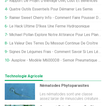
Rapport De Projet D'élevage Ovin, Coût Et Bénéfices
Quatre Outils Essentiels Pour Démarrer Les Semis
Rainier Sweet Cherry Info - Comment Faire Pousser Des Cerises Rainier
Le Hack Ultime D'Ikea :une Ferme Hydroponique
Michael Pollan Explore Notre Attirance Pour Les Plantes Psychoactives
La Valeur Des Terres Du Missouri Continue De Croître
Signes De Légumes Frais - Comment Savoir Si Les Légumes Sont Frais
Ausplow - Modèle M6000DB - Semoir Pneumatique À Flux Multiples
Technologie Agricole
Nématodes Phytoparasites
Les nématodes sont une classe
assez large de minuscules créatures
ressemblant à des vers qui vivent