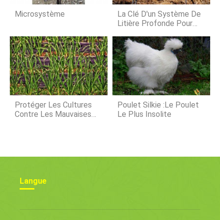
car de nombreux professionnels de
linformatique et autres employés
Microsystème
La Clé D'un Système De
travaillant tout
Litière Profonde Pour
Poulet
Protéger Les Cultures
Poulet Silkie :Le Poulet
Contre Les Mauvaises
Le Plus Insolite
Herbes – Méthodes De
Lutte Contre Les
Mauvaises Herbes
Langue