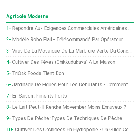
Agricole Moderne
Répondre Aux Exigences Commerciales Américaines Risque De Créer Un Dangereux Système Alimentaire À Deux Vitesses
Modèle Robo Flail - Télécommandé Par Opérateur
Virus De La Mosaïque De La Marbrure Verte Du Concombre
Cultiver Des Fèves (Chikkudukaya) À La Maison
TriOak Foods Tient Bon
Jardinage De Figues Pour Les Débutants - Comment Commencer, FAQ
En Saison :Piments Forts
Le Lait Peut-Il Rendre Movember Moins Ennuyeux ?
Types De Pêche :Types De Techniques De Pêche
Cultiver Des Orchidées En Hydroponie - Un Guide Complet