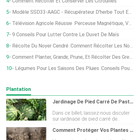
Comment Récolter Et Conserver Les Citrouilles
Modèle SSD33-AAGC - Récupérateur D'herbe Tout En Aluminium En Option
Télévision Agricole Réussie :perceuse Magnétique, Vêtements Chauffants
9 Conseils Pour Lutter Contre Le Duvet De Maïs
Récolte Du Noyer Cendré :Comment Récolter Les Noyers Cendrés
Comment Planter, Grandir, Prune, Et Récolter Des Grenades
Légumes Pour Les Saisons Des Pluies :conseils Pour Faire Pousser Des Plantes Alimentaires Sous Les Tropiques
Plantation
Jardinage De Pied Carré De Pastèque
Dans ce billet, laissez-nous discuter
sur jardinage de pied carré de
pastèque , comment cultiver la
Comment Protéger Vos Plantes D'un Gel Printanier Inattendu
pastèque dans le jardinage de pied
carré . Si vous débutez dans le