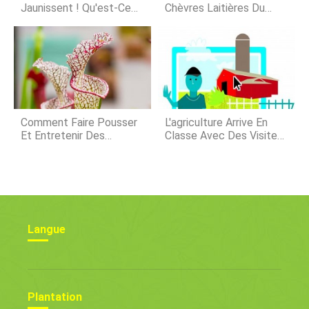
peuvent craind
Jaunissent ! Qu'est-Ce
Chèvres Laitières Du
Qui Ne Va Pas Et Que
Rajasthan
Faire
Comment Faire Pousser
L'agriculture Arrive En
Et Entretenir Des
Classe Avec Des Visites
Plantes En Pichet À
Virtuelles De Fermes
L'extérieur
Langue
Plantation