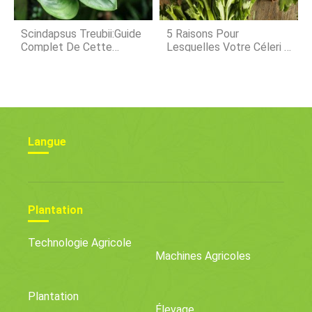
Scindapsus Treubii:Guide
5 Raisons Pour
Complet De Cette
Lesquelles Votre Céleri A
Plante D'intérieur Rare
Un Goût Amer (et Que
Faire À Ce Sujet)
Langue
Plantation
Technologie Agricole
Machines Agricoles
Plantation
Élevage