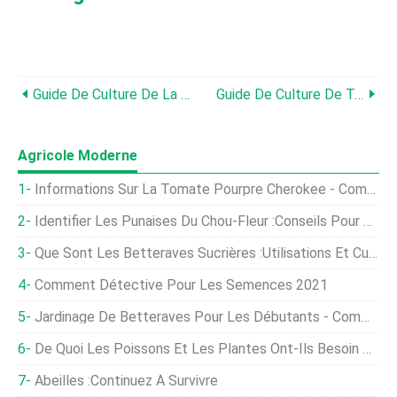
Guide De Culture De La Patate Douce
Guide De Culture De Tanaisie
Agricole Moderne
Informations Sur La Tomate Pourpre Cherokee - Comment Faire Pousser Un Plant De Tomate Pourpre Cherokee
Identifier Les Punaises Du Chou-Fleur :conseils Pour Contrôler Les Insectes Du Chou-Fleur
Que Sont Les Betteraves Sucrières :utilisations Et Culture De La Betterave Sucrière
Comment Détective Pour Les Semences 2021
Jardinage De Betteraves Pour Les Débutants - Comment Commencer, FAQ
De Quoi Les Poissons Et Les Plantes Ont-Ils Besoin Pour Prospérer Dans Un Système Aquaponique ?
Abeilles :continuez À Survivre