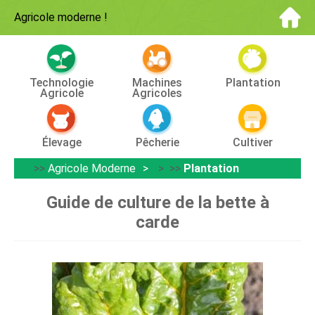
Agricole moderne
!
Technologie
Machines
Plantation
Agricole
Agricoles
Élevage
Pêcherie
Cultiver
>>
Agricole Moderne
> >>
Plantation
Guide de culture de la bette à
carde