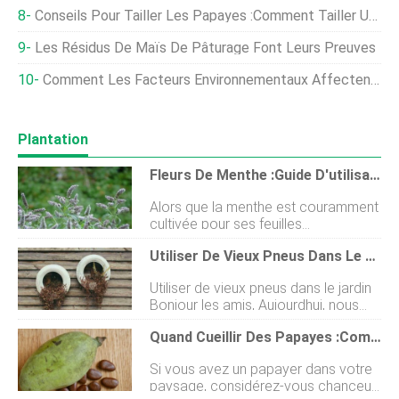
Conseils Pour Tailler Les Papayes :comment Tailler Un Papayer
Les Résidus De Maïs De Pâturage Font Leurs Preuves
Comment Les Facteurs Environnementaux Affectent-Ils La Culture Tissulaire ?
Plantation
Fleurs De Menthe :Guide D'utilisation Et D'entretien
Alors que la menthe est couramment
cultivée pour ses feuilles
aromatiques et savoureuses, il y a
Utiliser De Vieux Pneus Dans Le Jardin - Pour Les Débutants
aussi beaucoup à aimer avec les
fleurs de menthe. Dans ce guide, nos
Utiliser de vieux pneus dans le jardin
jardiniers experts vous diront tout ce
Bonjour les amis, Aujourdhui, nous
que vous devez savoir sur prendre
sommes ici avec un nouveau sujet
soin des fleurs de menthe . Nous
Quand Cueillir Des Papayes :comment Savoir Si La Papaye Est Mûre
sur « Utiliser de vieux pneus dans le
parlerons également des différents
jardin ». Si vous utilisez de vieux
types et des nombreuses utilisations
Si vous avez un papayer dans votre
pneus pour faire pousser des
des fleurs de menthe. Découvrons-
paysage, considérez-vous chanceux.
plantes, cela rendrait votre jardin plus
en plus. Comment prendre soin des